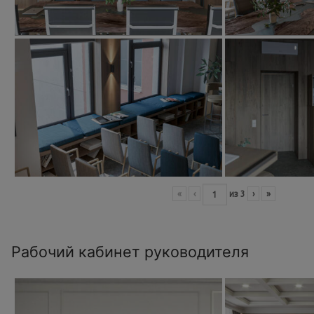
«
‹
из
3
›
»
Рабочий кабинет руководителя