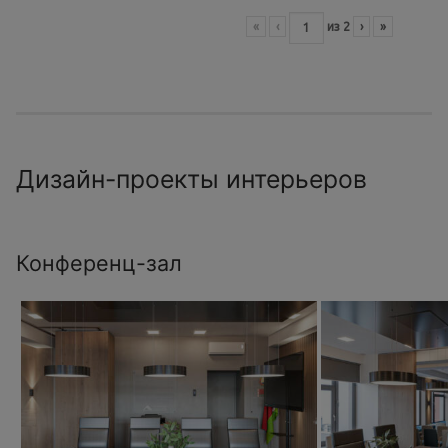
«
‹
из
2
›
»
Дизайн-проекты интерьеров
Конференц-зал