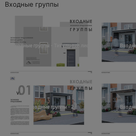
Входные группы
Входные группы - Титульный лист
Входны
Входные группы - 2
Входны