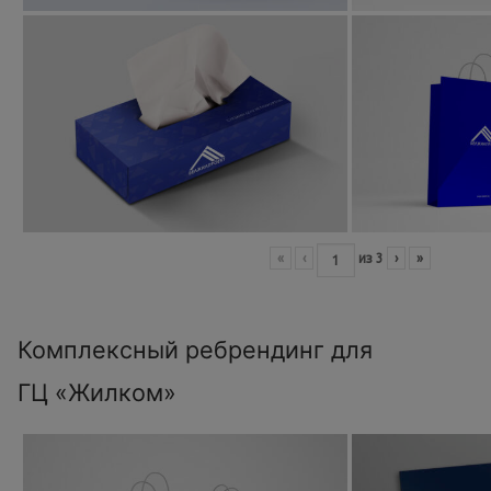
«
‹
из
3
›
»
Комплексный ребрендинг для
ГЦ «Жилком»