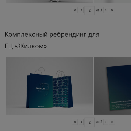
«
‹
из
3
›
»
Комплексный ребрендинг для
ГЦ «Жилком»
«
‹
из
2
›
»