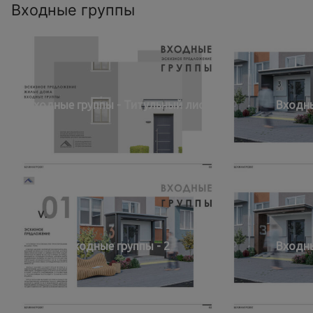
Входные группы
Входные группы - Титульный лист
Входны
Входные группы - 2
Входны