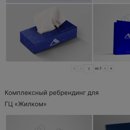
«
‹
из
3
›
»
Комплексный ребрендинг для
ГЦ «Жилком»