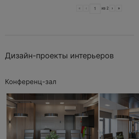
«
‹
из
2
›
»
Дизайн-проекты интерьеров
Конференц-зал