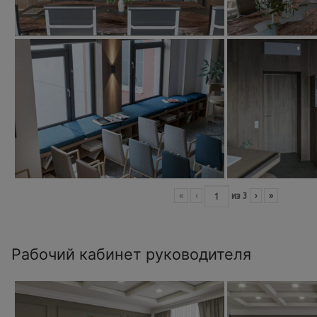
«
‹
из
3
›
»
Рабочий кабинет руководителя