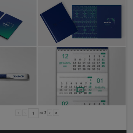
«
‹
из
2
›
»