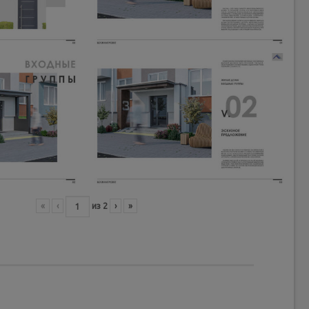
«
‹
из
2
›
»