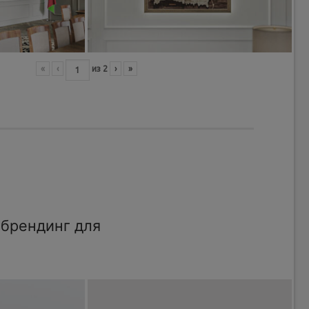
«
‹
из
2
›
»
брендинг для