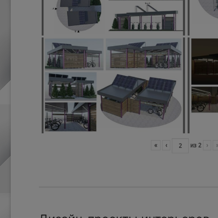
«
‹
из
2
›