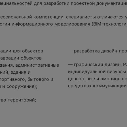
специальностей для разработки проектной документаци
ессиональной компетенции, специалисты отличаются 
огии информационного моделирования (BIM-технологи
ации для объектов
— разработка дизайн-про
таврации объектов
— графический дизайн. Р
дания, административные
индивидуальной визуаль
ний, здания и
ценностные и эмоциональ
портивного, бытового и
средствах коммуникации
 и сооружения);
тво территорий;