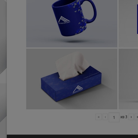
«
‹
из
3
›