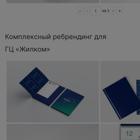
«
‹
из
3
›
»
Комплексный ребрендинг для
ГЦ «Жилком»