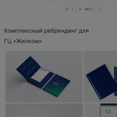
«
‹
из
3
›
»
Комплексный ребрендинг для
ГЦ «Жилком»