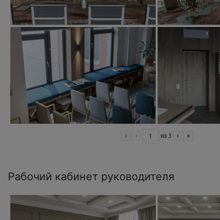
«
‹
из
3
›
»
Рабочий кабинет руководителя