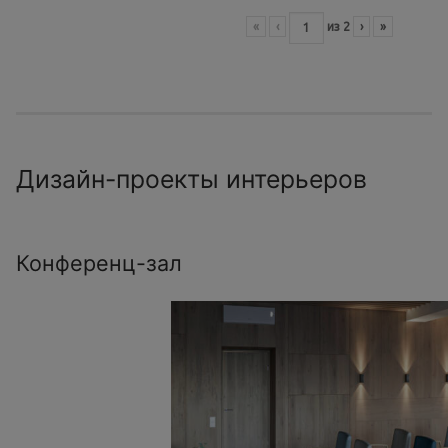
«
‹
из
2
›
»
Дизайн-проекты интерьеров
Конференц-зал