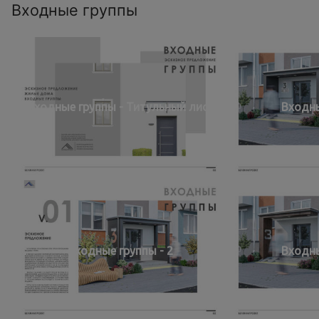
Входные группы
Входные группы - Титульный лист
Входны
Входные группы - 2
Входны