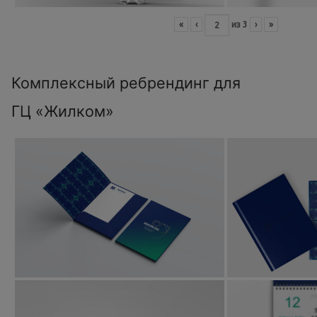
«
‹
из
3
›
»
Комплексный ребрендинг для
ГЦ «Жилком»