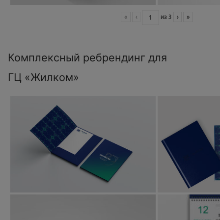
«
‹
из
3
›
»
Комплексный ребрендинг для
ГЦ «Жилком»