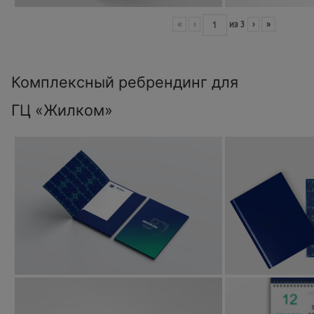
«
‹
из
3
›
»
Комплексный ребрендинг для
ГЦ «Жилком»