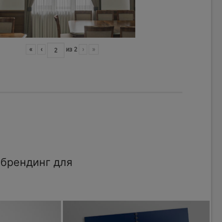
«
‹
из
2
›
»
брендинг для