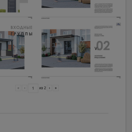
«
‹
из
2
›
»