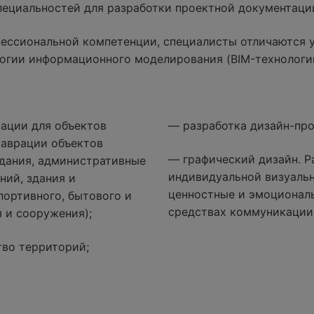
специальностей для разработки проектной документаци
ессиональной компетенции, специалисты отличаются 
огии информационного моделирования (BIM-технологи
ации для объектов
— разработка дизайн-про
таврации объектов
— графический дизайн. Р
дания, административные
индивидуальной визуаль
ний, здания и
ценностные и эмоциональ
портивного, бытового и
средствах коммуникации
 и сооружения);
тво территорий;