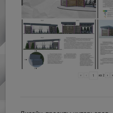
«
‹
из
2
›