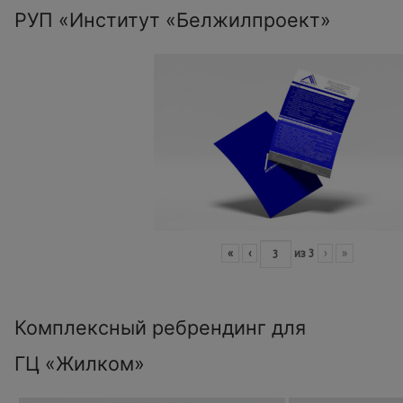
РУП «Институт «Белжилпроект»
«
‹
из
3
›
»
Комплексный ребрендинг для
ГЦ «Жилком»