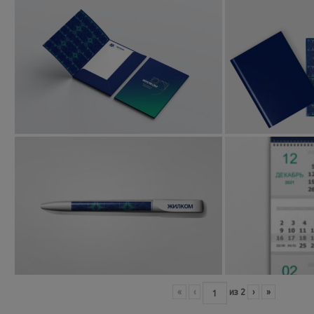
«
‹
из
2
›
»