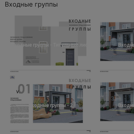
Входные группы
Входные группы - Титульный лист
Входны
Входные группы - 2
Входны