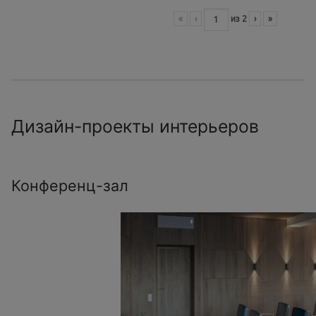
«
‹
из
2
›
»
Дизайн-проекты интерьеров
Конференц-зал