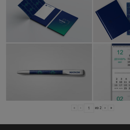
«
‹
из
2
›
»