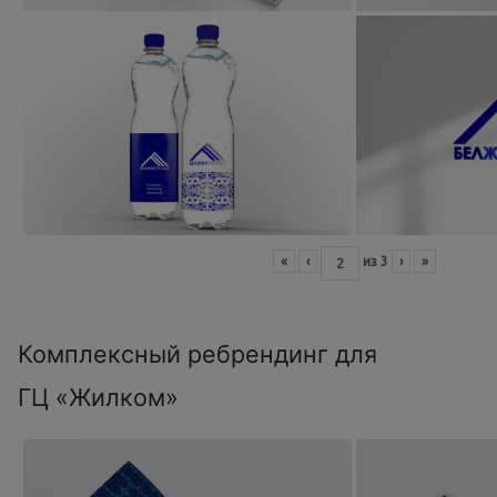
«
‹
из
3
›
»
Комплексный ребрендинг для
ГЦ «Жилком»