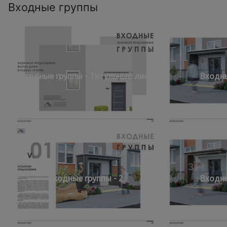
Входные группы
Входные группы - Титульный лист
Входны
Входные группы - 2
Входны