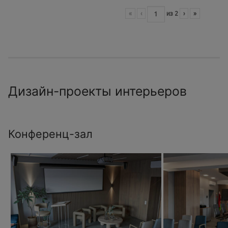
«
‹
из
2
›
»
Дизайн-проекты интерьеров
Конференц-зал