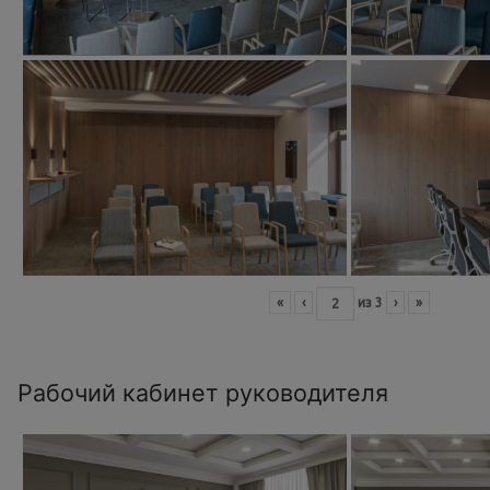
«
‹
из
3
›
»
Рабочий кабинет руководителя