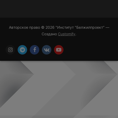
Авторское право © 2026 "Институт "Белжилпроект" —
Создано
Customify
.