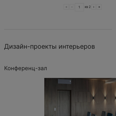
«
‹
из
2
›
»
Дизайн-проекты интерьеров
Конференц-зал