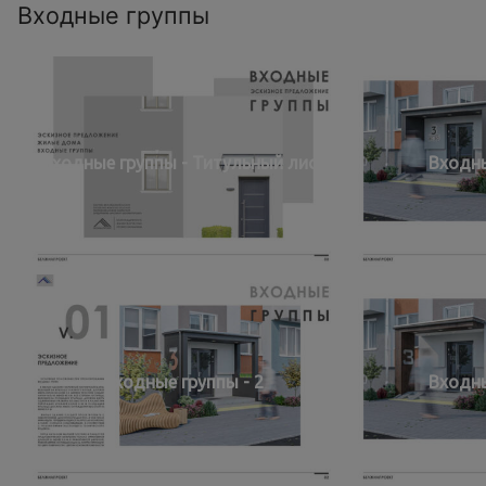
Входные группы
Входные группы - Титульный лист
Входны
Входные группы - 2
Входны