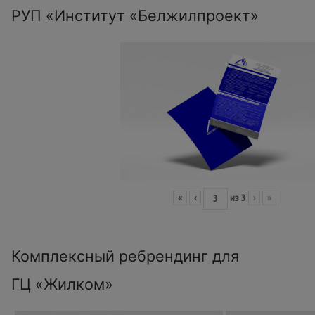
РУП «Институт «Белжилпроект»
«
‹
из
3
›
»
Комплексный ребрендинг для
ГЦ «Жилком»