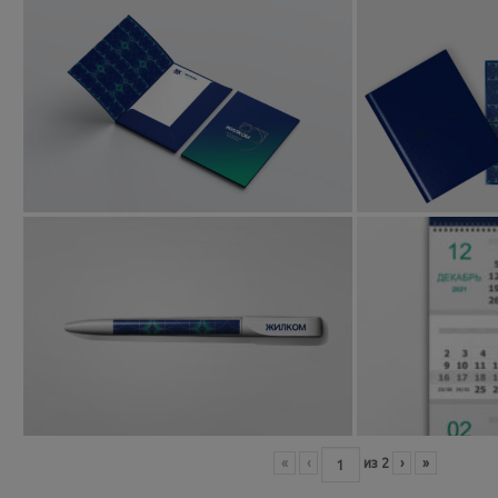
«
‹
из
2
›
»