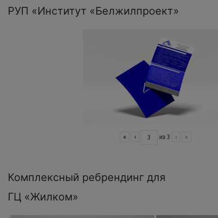
РУП «Институт «Белжилпроект»
«
‹
из
3
›
»
Комплексный ребрендинг для
ГЦ «Жилком»