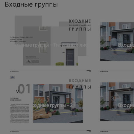
Входные группы
Входные группы - Титульный лист
Входны
Входные группы - 2
Входны