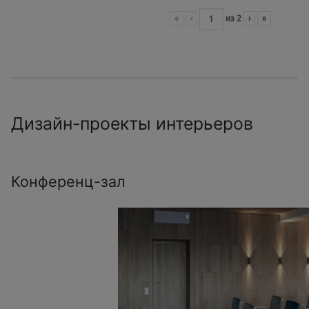
«
‹
из
2
›
»
Дизайн-проекты интерьеров
Конференц-зал