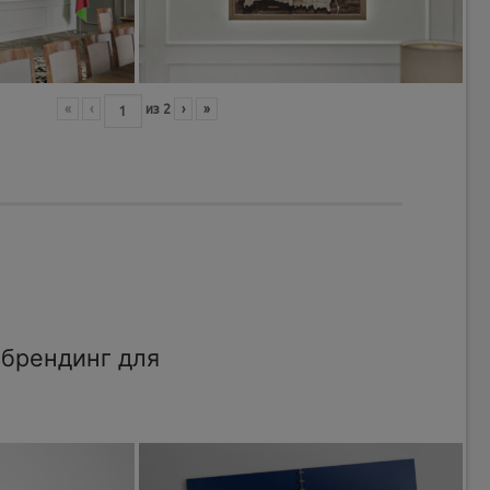
«
‹
из
2
›
»
брендинг для