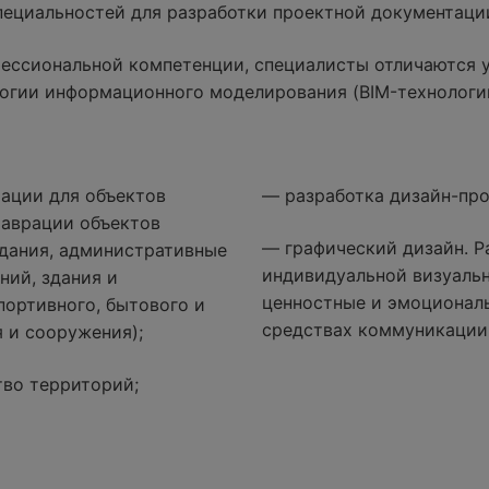
специальностей для разработки проектной документаци
ессиональной компетенции, специалисты отличаются 
огии информационного моделирования (BIM-технологи
ации для объектов
— разработка дизайн-про
таврации объектов
— графический дизайн. Р
дания, административные
индивидуальной визуаль
ний, здания и
ценностные и эмоциональ
портивного, бытового и
средствах коммуникации
 и сооружения);
тво территорий;