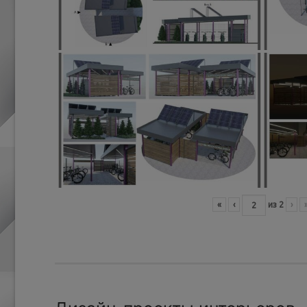
«
‹
из
2
›