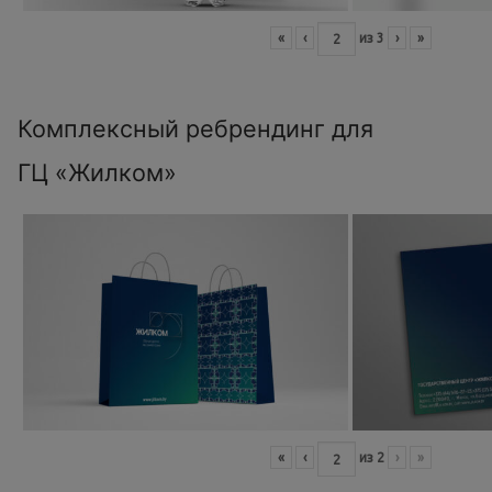
«
‹
из
3
›
»
Комплексный ребрендинг для
ГЦ «Жилком»
«
‹
из
2
›
»