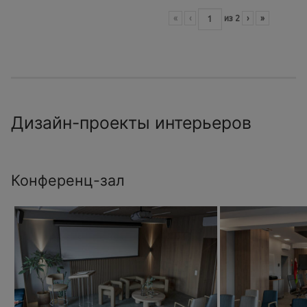
«
‹
из
2
›
»
Дизайн-проекты интерьеров
Конференц-зал