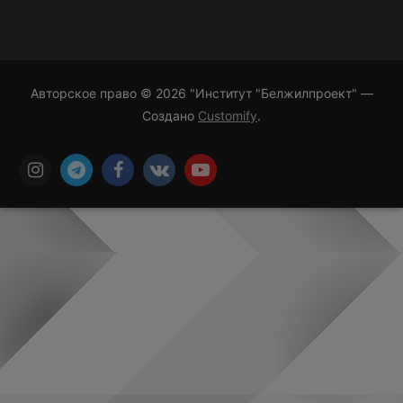
Авторское право © 2026 "Институт "Белжилпроект" —
Создано
Customify
.