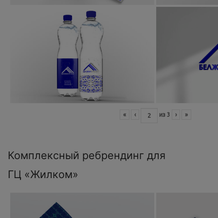
«
‹
из
3
›
»
Комплексный ребрендинг для
ГЦ «Жилком»