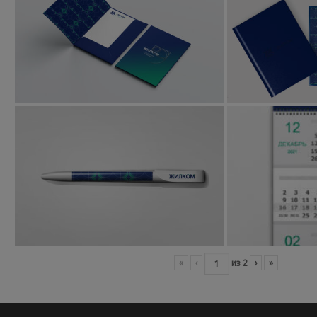
«
‹
из
2
›
»