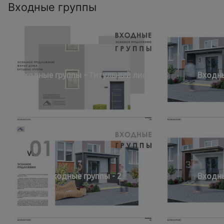
Входные группы
Входные группы - Титульный лист
Входны
Входные группы - 2
Входны