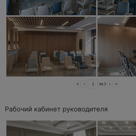
«
‹
из
3
›
»
Рабочий кабинет руководителя