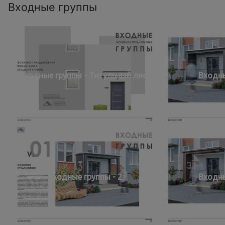
Входные группы
Входные группы - Титульный лист
Входны
Входные группы - 2
Входны