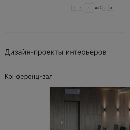
«
‹
из
2
›
»
Дизайн-проекты интерьеров
Конференц-зал