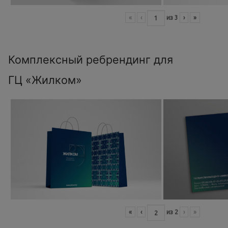
«
‹
из
3
›
»
Комплексный ребрендинг для
ГЦ «Жилком»
«
‹
из
2
›
»