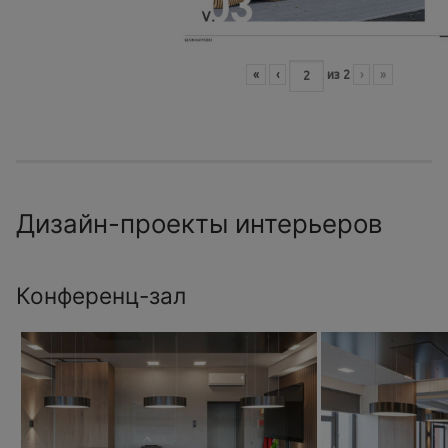
«
‹
из
2
›
»
Дизайн-проекты интерьеров
Конференц-зал