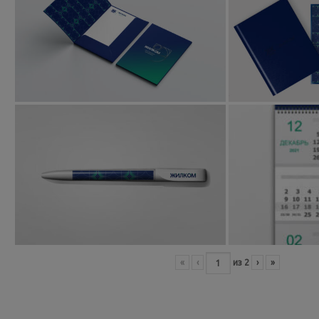
«
‹
из
2
›
»