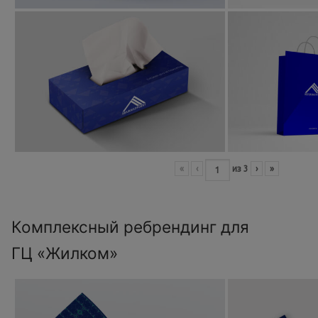
«
‹
из
3
›
»
Комплексный ребрендинг для
ГЦ «Жилком»