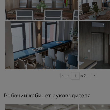
«
‹
из
3
›
»
Рабочий кабинет руководителя