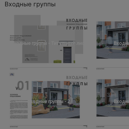
Входные группы
Входные группы - Титульный лист
Входны
Входные группы - 2
Входны