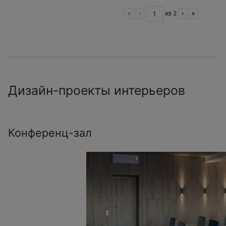
«
‹
из
2
›
»
Дизайн-проекты интерьеров
Конференц-зал