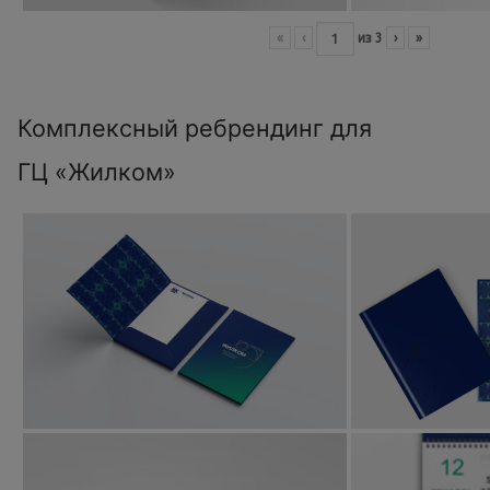
«
‹
из
3
›
»
Комплексный ребрендинг для
ГЦ «Жилком»