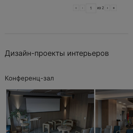
«
‹
из
2
›
»
Дизайн-проекты интерьеров
Конференц-зал