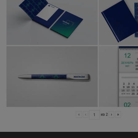
«
‹
из
2
›
»