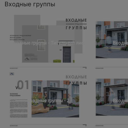
Входные группы
Входные группы - Титульный лист
Входны
Входные группы - 2
Входны