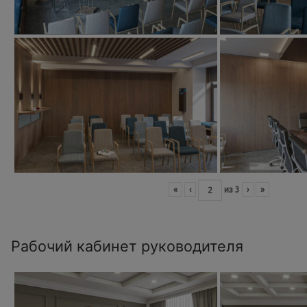
«
‹
из
3
›
»
Рабочий кабинет руководителя