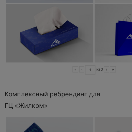
«
‹
из
3
›
»
Комплексный ребрендинг для
ГЦ «Жилком»