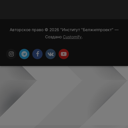
Авторское право © 2026 "Институт "Белжилпроект" —
Создано
Customify
.