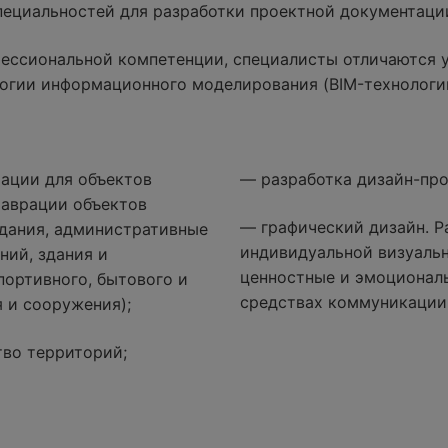
специальностей для разработки проектной документаци
ессиональной компетенции, специалисты отличаются 
огии информационного моделирования (BIM-технологи
ации для объектов
— разработка дизайн-про
таврации объектов
— графический дизайн. Р
дания, административные
индивидуальной визуаль
ний, здания и
ценностные и эмоциональ
портивного, бытового и
средствах коммуникации
 и сооружения);
тво территорий;