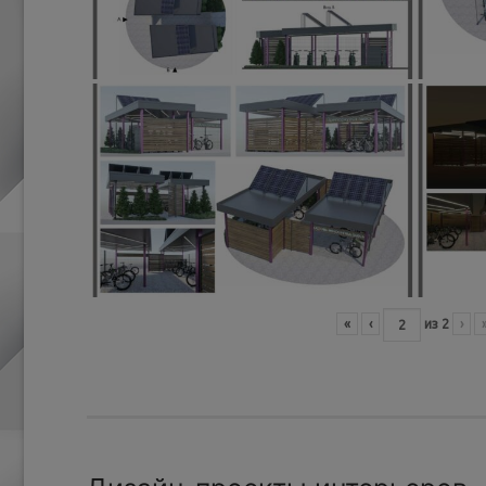
«
‹
из
2
›