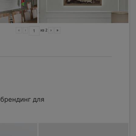
«
‹
из
2
›
»
брендинг для