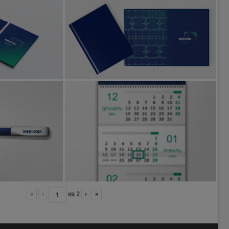
«
‹
из
2
›
»