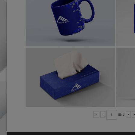
«
‹
из
3
›