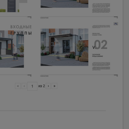
«
‹
из
2
›
»