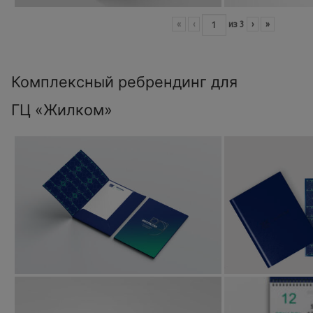
«
‹
из
3
›
»
Комплексный ребрендинг для
ГЦ «Жилком»