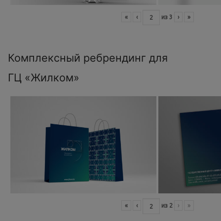
«
‹
из
3
›
»
Комплексный ребрендинг для
ГЦ «Жилком»
«
‹
из
2
›
»