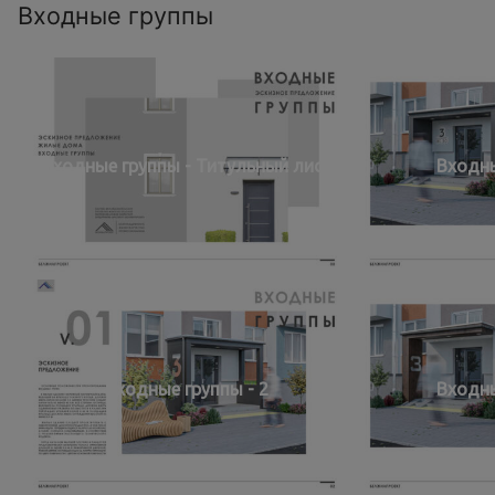
Входные группы
Входные группы - Титульный лист
Входны
Входные группы - 2
Входны