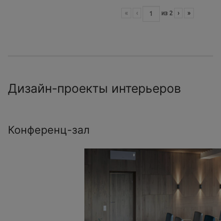
«
‹
из
2
›
»
Дизайн-проекты интерьеров
Конференц-зал