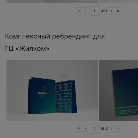
«
‹
из
3
›
»
Комплексный ребрендинг для
ГЦ «Жилком»
«
‹
из
2
›
»