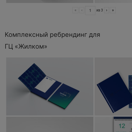
«
‹
из
3
›
»
Комплексный ребрендинг для
ГЦ «Жилком»