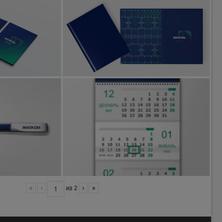
«
‹
из
2
›
»