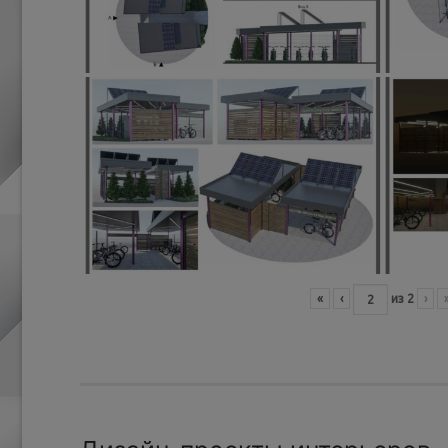
«
‹
из
2
›