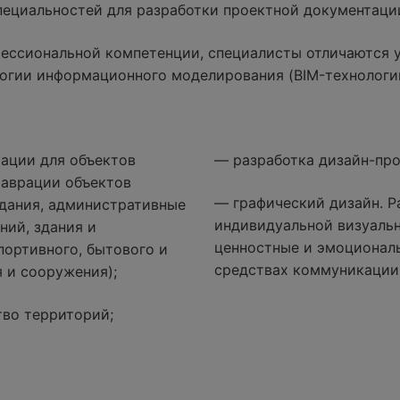
специальностей для разработки проектной документаци
ессиональной компетенции, специалисты отличаются 
огии информационного моделирования (BIM-технологи
ации для объектов
— разработка дизайн-про
таврации объектов
— графический дизайн. Р
дания, административные
индивидуальной визуаль
ний, здания и
ценностные и эмоциональ
портивного, бытового и
средствах коммуникации
 и сооружения);
тво территорий;