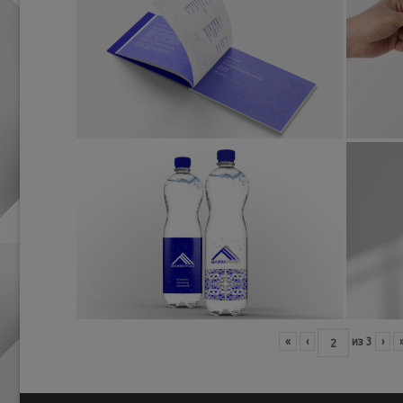
«
‹
из
3
›