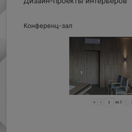
Дизайн-проекты интерьеров
Конференц-зал
«
‹
из
3
›