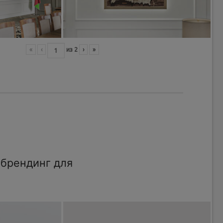
«
‹
из
2
›
»
брендинг для