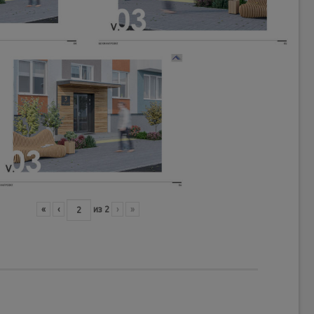
«
‹
из
2
›
»