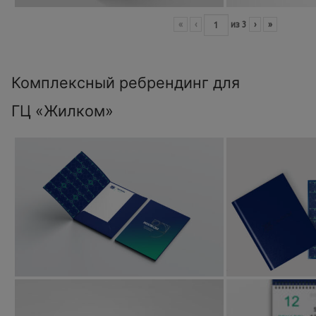
«
‹
из
3
›
»
Комплексный ребрендинг для
ГЦ «Жилком»