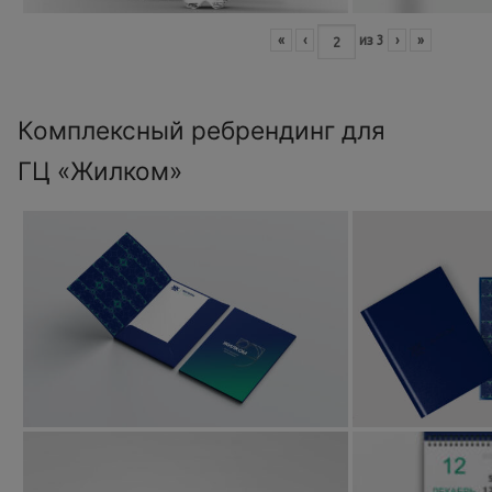
«
‹
из
3
›
»
Комплексный ребрендинг для
ГЦ «Жилком»