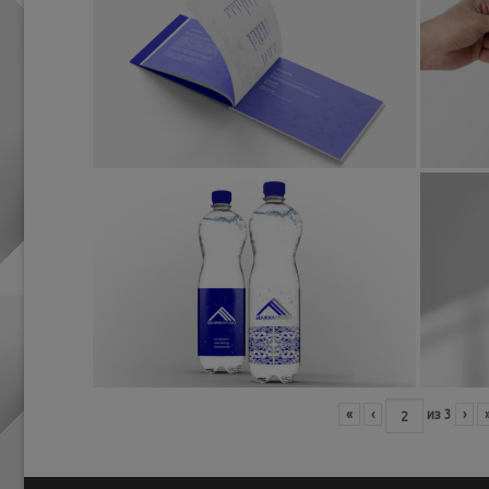
«
‹
из
3
›