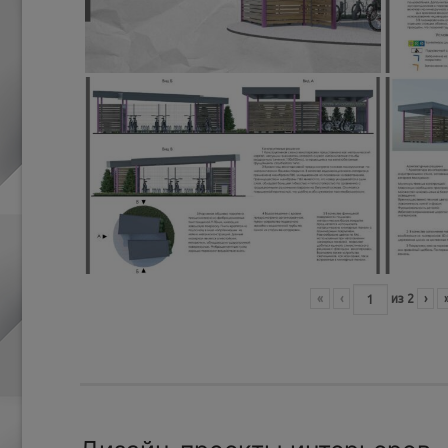
«
‹
из
2
›