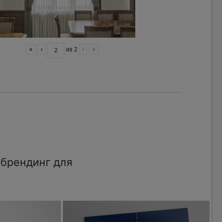
«
‹
из
2
›
»
брендинг для