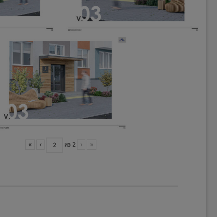
«
‹
из
2
›
»