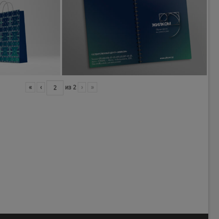
«
‹
из
2
›
»