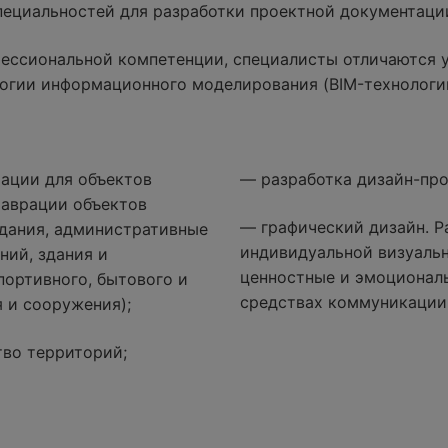
специальностей для разработки проектной документаци
ессиональной компетенции, специалисты отличаются 
огии информационного моделирования (BIM-технологи
ации для объектов
— разработка дизайн-про
таврации объектов
— графический дизайн. Р
дания, административные
индивидуальной визуаль
ний, здания и
ценностные и эмоциональ
портивного, бытового и
средствах коммуникации
 и сооружения);
тво территорий;