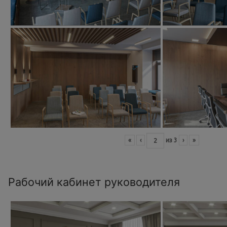
«
‹
из
3
›
»
Рабочий кабинет руководителя