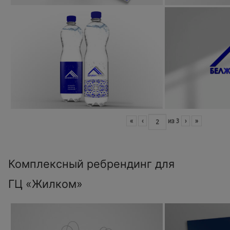
«
‹
из
3
›
»
Комплексный ребрендинг для
ГЦ «Жилком»