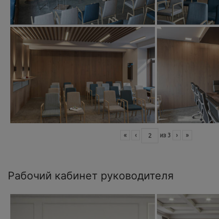
«
‹
из
3
›
»
Рабочий кабинет руководителя