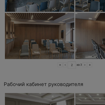
«
‹
из
3
›
»
Рабочий кабинет руководителя