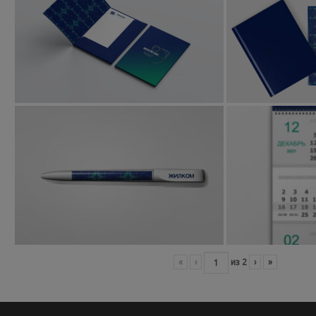
«
‹
из
2
›
»