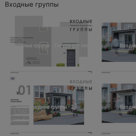
Входные группы
Входные группы - Титульный лист
Входны
Входные группы - 2
Входны