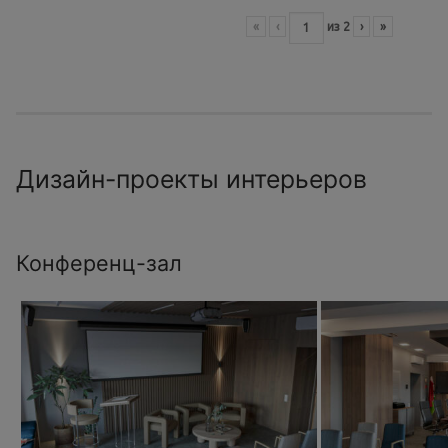
«
‹
из
2
›
»
Дизайн-проекты интерьеров
Конференц-зал