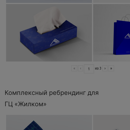
«
‹
из
3
›
»
Комплексный ребрендинг для
ГЦ «Жилком»