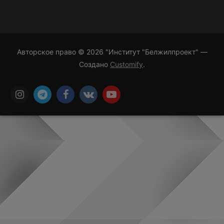
Авторское право © 2026 "Институт "Белжилпроект" —
Создано
Customify
.