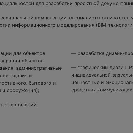
специальностей для разработки проектной документаци
ессиональной компетенции, специалисты отличаются 
огии информационного моделирования (BIM-технологи
ации для объектов
— разработка дизайн-про
таврации объектов
— графический дизайн. Р
дания, административные
индивидуальной визуаль
ний, здания и
ценностные и эмоциональ
портивного, бытового и
средствах коммуникации
 и сооружения);
тво территорий;