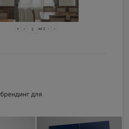
«
‹
из
2
›
»
брендинг для