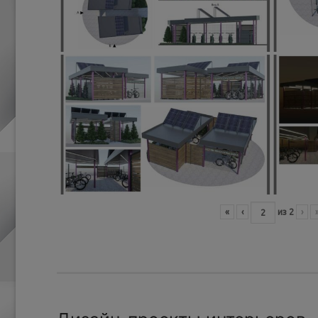
«
‹
из
2
›