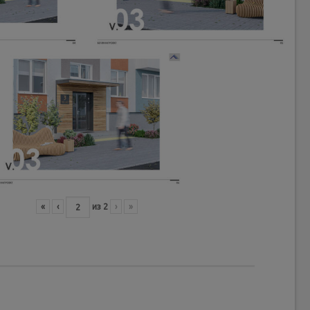
«
‹
из
2
›
»