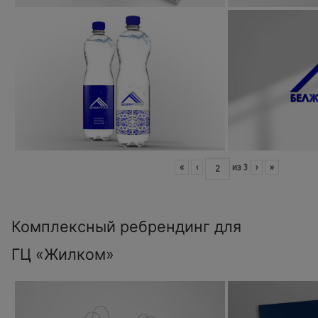
«
‹
из
3
›
»
Комплексный ребрендинг для
ГЦ «Жилком»