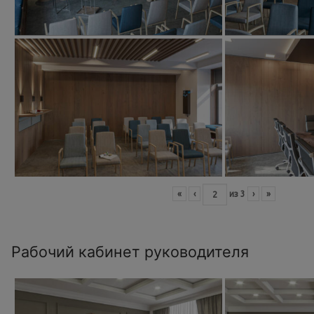
«
‹
из
3
›
»
Рабочий кабинет руководителя