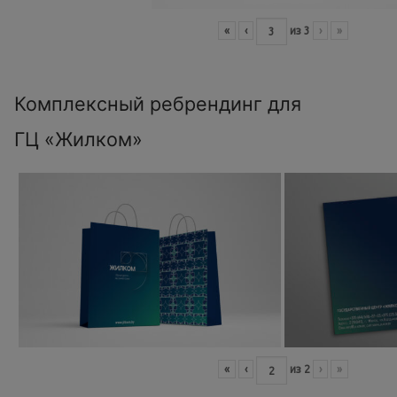
«
‹
из
3
›
»
Комплексный ребрендинг для
ГЦ «Жилком»
«
‹
из
2
›
»