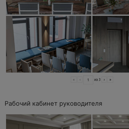
«
‹
из
3
›
»
Рабочий кабинет руководителя