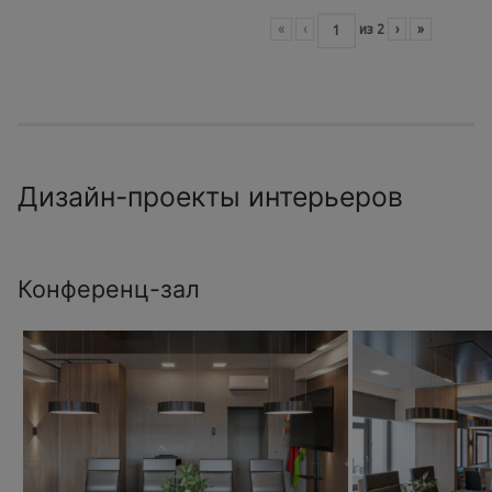
«
‹
из
2
›
»
Дизайн-проекты интерьеров
Конференц-зал