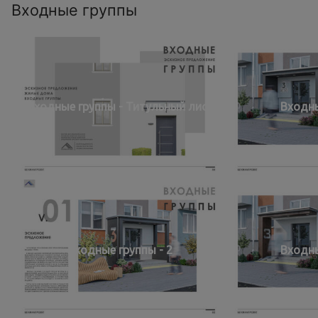
Входные группы
Входные группы - Титульный лист
Входны
Входные группы - 2
Входны