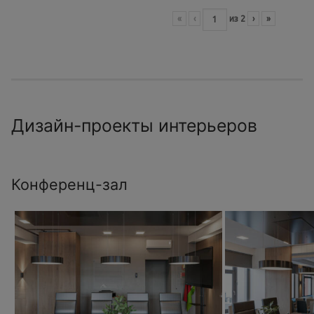
«
‹
из
2
›
»
Дизайн-проекты интерьеров
Конференц-зал