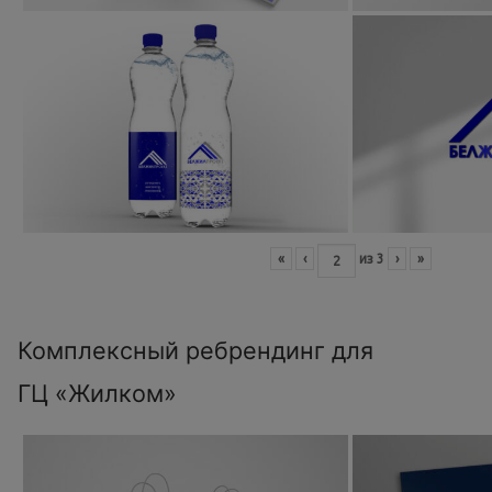
«
‹
из
3
›
»
Комплексный ребрендинг для
ГЦ «Жилком»