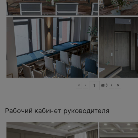
«
‹
из
3
›
»
Рабочий кабинет руководителя