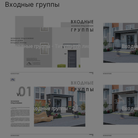
Входные группы
Входные группы - Титульный лист
Входны
Входные группы - 2
Входны