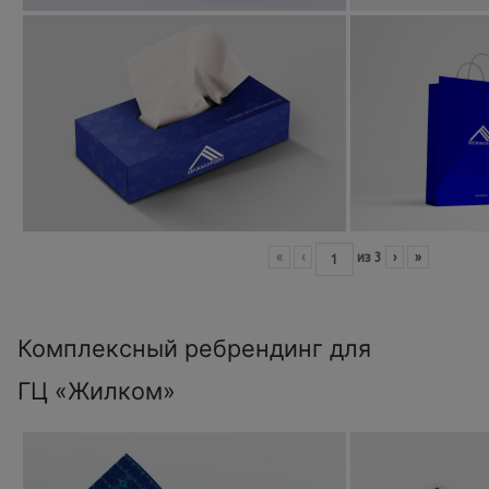
«
‹
из
3
›
»
Комплексный ребрендинг для
ГЦ «Жилком»