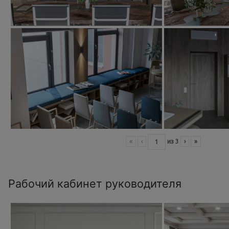
«
‹
из
3
›
»
Рабочий кабинет руководителя