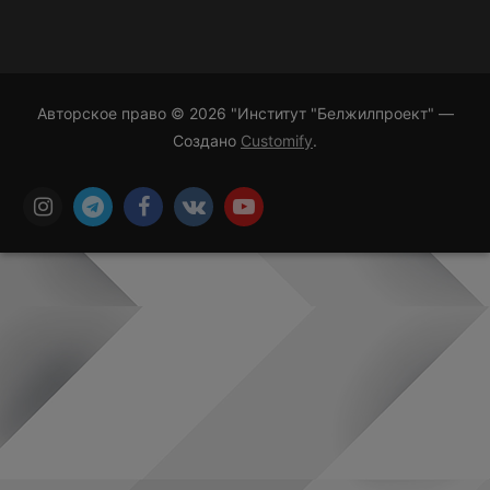
Авторское право © 2026 "Институт "Белжилпроект" —
Создано
Customify
.