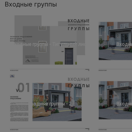
Входные группы
Входные группы - Титульный лист
Входны
Входные группы - 2
Входны