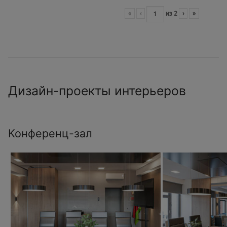
«
‹
из
2
›
»
Дизайн-проекты интерьеров
Конференц-зал