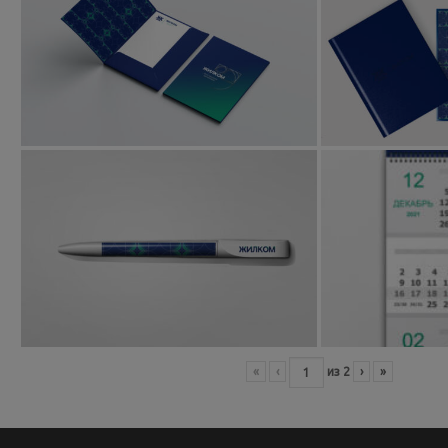
«
‹
из
2
›
»