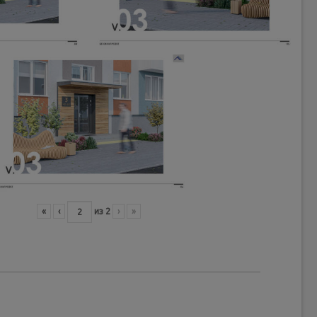
«
‹
из
2
›
»