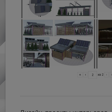
«
‹
из
2
›