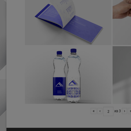
«
‹
из
3
›