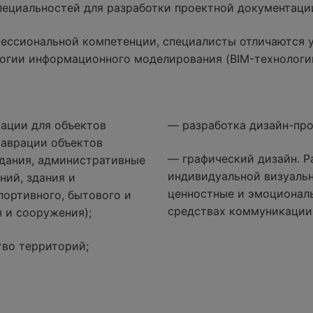
специальностей для разработки проектной документаци
ессиональной компетенции, специалисты отличаются 
огии информационного моделирования (BIM-технологи
ации для объектов
— разработка дизайн-про
таврации объектов
— графический дизайн. Р
дания, административные
индивидуальной визуаль
ний, здания и
ценностные и эмоциональ
портивного, бытового и
средствах коммуникации
 и сооружения);
тво территорий;