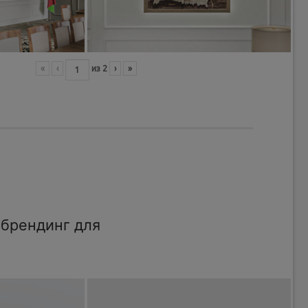
«
‹
из
2
›
»
брендинг для