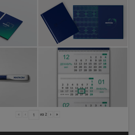
«
‹
из
2
›
»