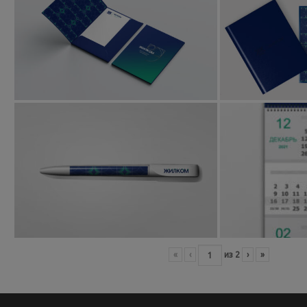
«
‹
из
2
›
»