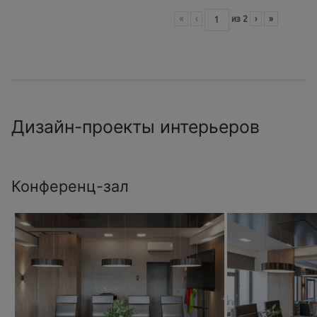
«
‹
из
2
›
»
Дизайн-проекты интерьеров
Конференц-зал