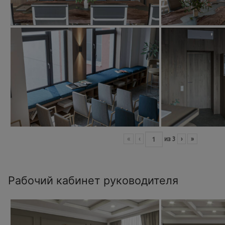
«
‹
из
3
›
»
Рабочий кабинет руководителя