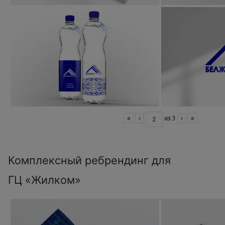
«
‹
из
3
›
»
Комплексный ребрендинг для
ГЦ «Жилком»