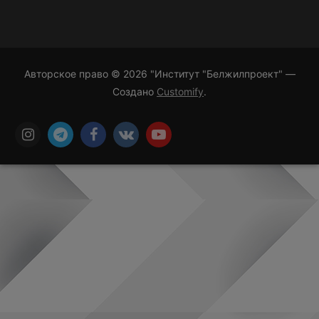
Авторское право © 2026 "Институт "Белжилпроект" —
Создано
Customify
.