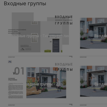
Входные группы
Входные группы - Титульный лист
Входны
Входные группы - 2
Входны