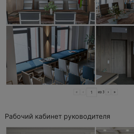
«
‹
из
3
›
»
Рабочий кабинет руководителя