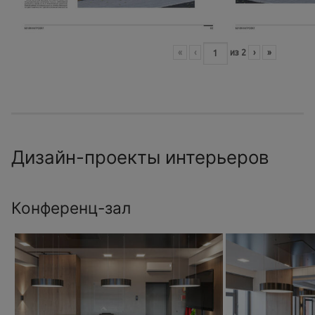
«
‹
из
2
›
»
Дизайн-проекты интерьеров
Конференц-зал