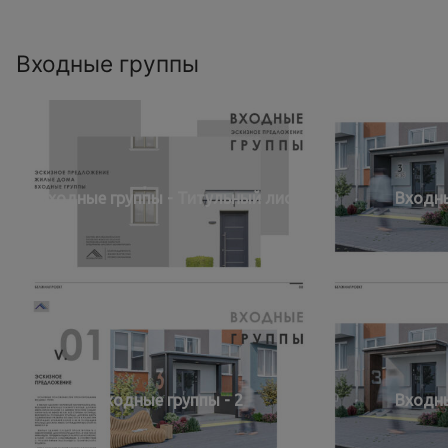
Входные группы
Входные группы - Титульный лист
Входны
Входные группы - 2
Входны