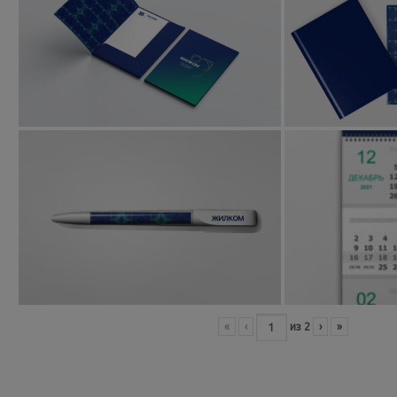
«
‹
из
2
›
»