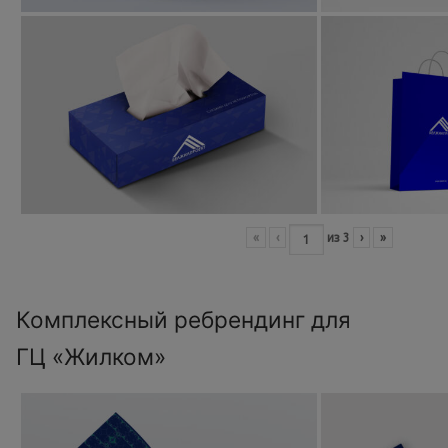
«
‹
из
3
›
»
Комплексный ребрендинг для
ГЦ «Жилком»