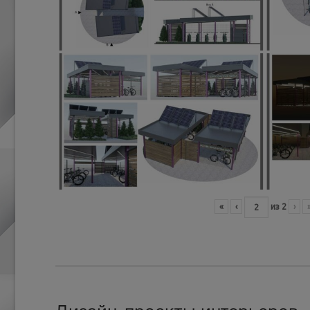
«
‹
из
2
›