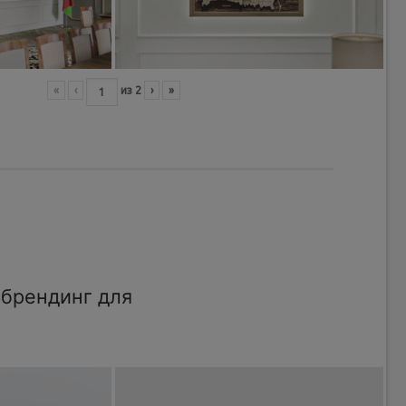
«
‹
из
2
›
»
брендинг для