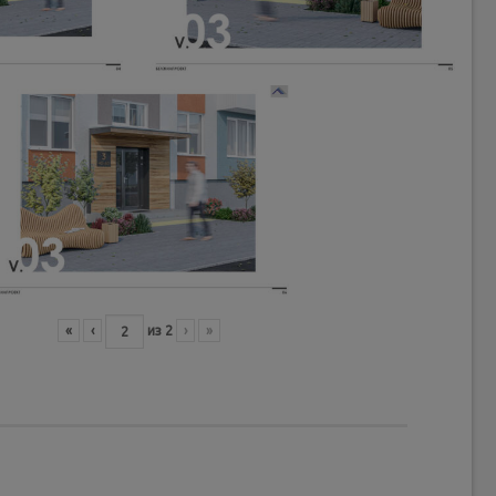
«
‹
из
2
›
»