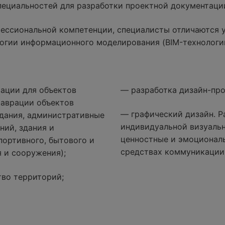
специальностей для разработки проектной документаци
ессиональной компетенции, специалисты отличаются 
огии информационного моделирования (BIM-технологи
ации для объектов
— разработка дизайн-про
таврации объектов
— графический дизайн. Р
дания, административные
индивидуальной визуаль
ний, здания и
ценностные и эмоциональ
портивного, бытового и
средствах коммуникации
 и сооружения);
тво территорий;