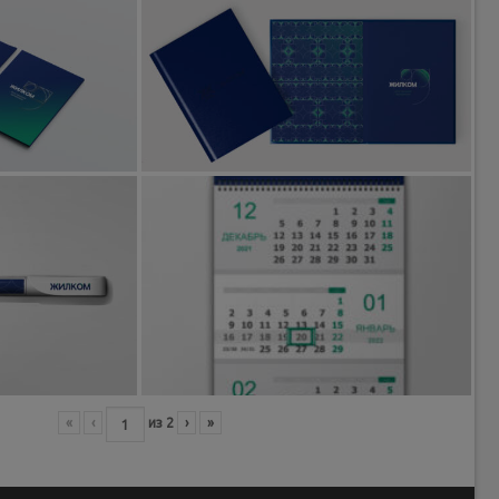
«
‹
из
2
›
»