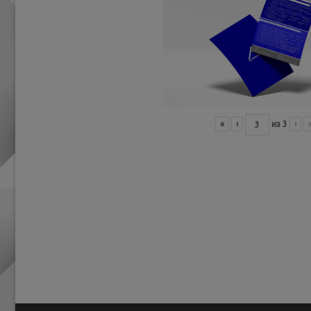
«
‹
из
3
›