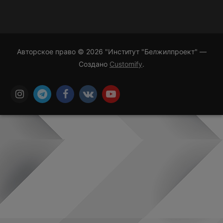
Авторское право © 2026 "Институт "Белжилпроект" —
Создано
Customify
.