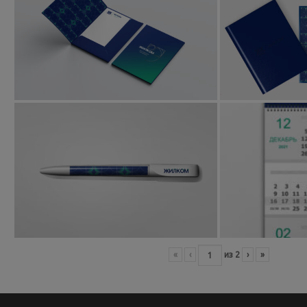
«
‹
из
2
›
»