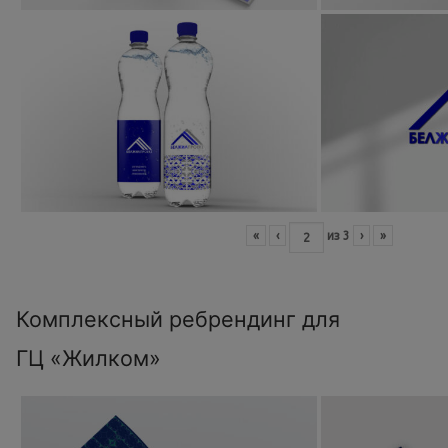
«
‹
из
3
›
»
Комплексный ребрендинг для
ГЦ «Жилком»