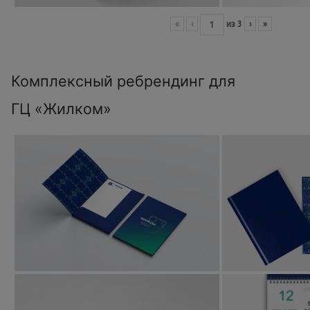
«
‹
из
3
›
»
Комплексный ребрендинг для
ГЦ «Жилком»