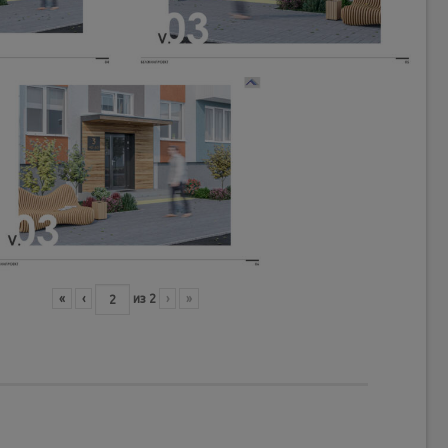
«
‹
из
2
›
»