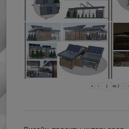
«
‹
из
2
›