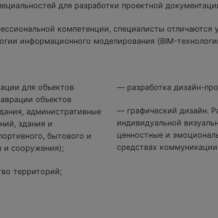
специальностей для разработки проектной документаци
ессиональной компетенции, специалисты отличаются 
огии информационного моделирования (BIM-технологи
ации для объектов
— разработка дизайн-про
таврации объектов
— графический дизайн. Р
дания, административные
индивидуальной визуаль
ний, здания и
ценностные и эмоциональ
портивного, бытового и
средствах коммуникации
 и сооружения);
тво территорий;