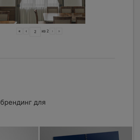
«
‹
из
2
›
»
брендинг для