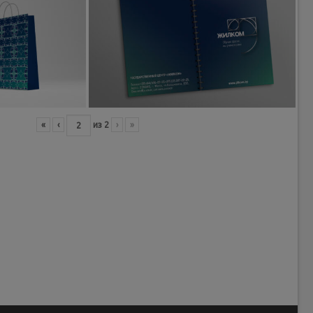
«
‹
из
2
›
»