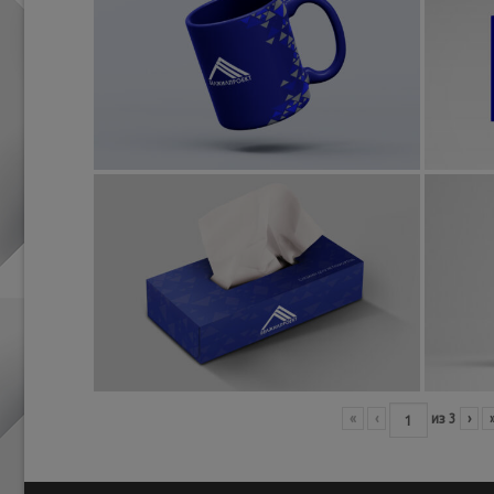
«
‹
из
3
›