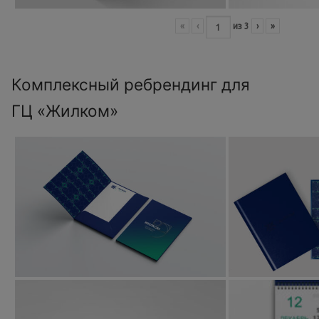
«
‹
из
3
›
»
Комплексный ребрендинг для
ГЦ «Жилком»