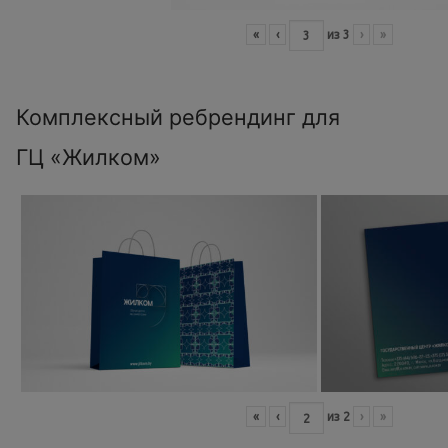
«
‹
из
3
›
»
Комплексный ребрендинг для
ГЦ «Жилком»
«
‹
из
2
›
»