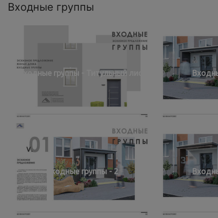
Входные группы
Входные группы - Титульный лист
Входны
Входные группы - 2
Входны