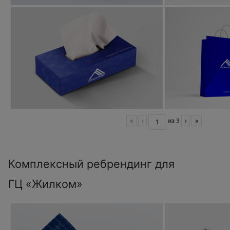
«
‹
из
3
›
»
Комплексный ребрендинг для
ГЦ «Жилком»