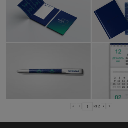
«
‹
из
2
›
»