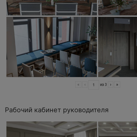
«
‹
из
3
›
»
Рабочий кабинет руководителя