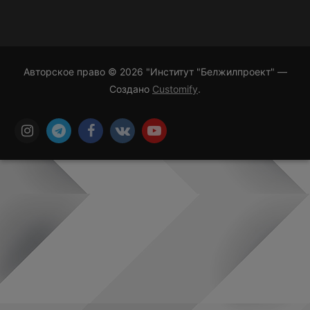
Авторское право © 2026 "Институт "Белжилпроект" —
Создано
Customify
.