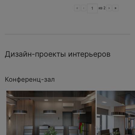
«
‹
из
2
›
»
Дизайн-проекты интерьеров
Конференц-зал