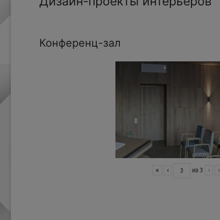
Дизайн-проекты интерьеров
Конференц-зал
«
‹
из
3
›