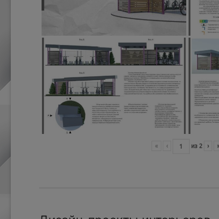
«
‹
из
2
›