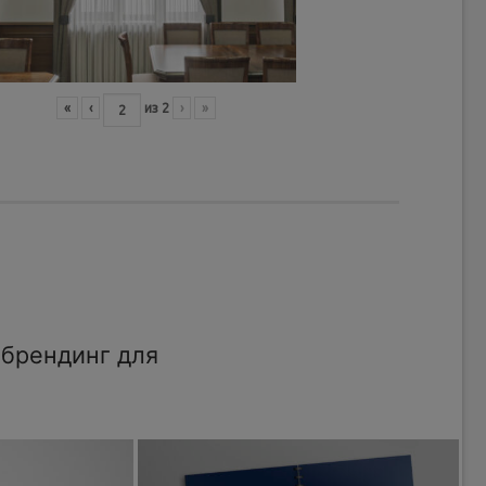
«
‹
из
2
›
»
брендинг для