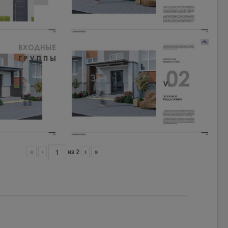
«
‹
из
2
›
»