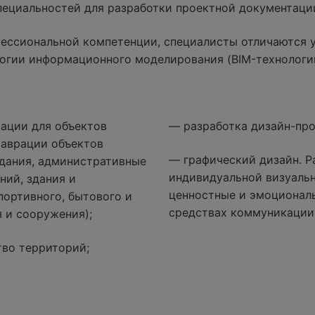
специальностей для разработки проектной документаци
ессиональной компетенции, специалисты отличаются 
огии информационного моделирования (BIM-технологи
ации для объектов
— разработка дизайн-про
таврации объектов
— графический дизайн. Р
дания, административные
индивидуальной визуаль
ний, здания и
ценностные и эмоциональ
портивного, бытового и
средствах коммуникации
 и сооружения);
тво территорий;