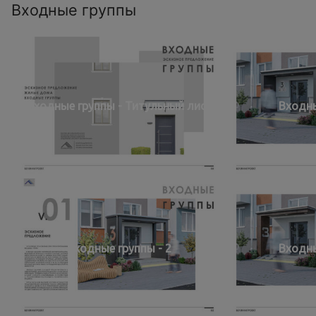
Входные группы
Входные группы - Титульный лист
Входны
Входные группы - 2
Входны