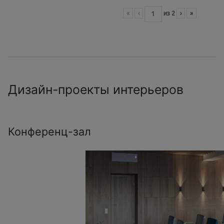
«
‹
из
2
›
»
Дизайн-проекты интерьеров
Конференц-зал