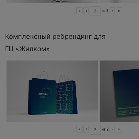
«
‹
из
3
›
»
Комплексный ребрендинг для
ГЦ «Жилком»
«
‹
из
2
›
»